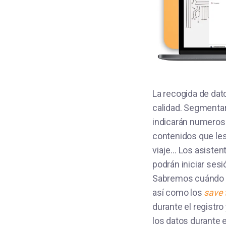
La recogida de dat
calidad. Segmenta
indicarán numeroso
contenidos que les
viaje… Los asisten
podrán iniciar ses
Sabremos cuándo s
así como los
save 
durante el registro
los datos durante e