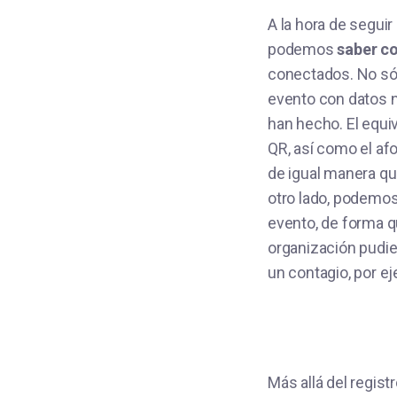
A la hora de segui
podemos
saber c
conectados. No sólo
evento con datos n
han hecho. El equiv
QR, así como el af
de igual manera qu
otro lado, podemos
evento, de forma q
organización pudi
un contagio, por e
Más allá del regist