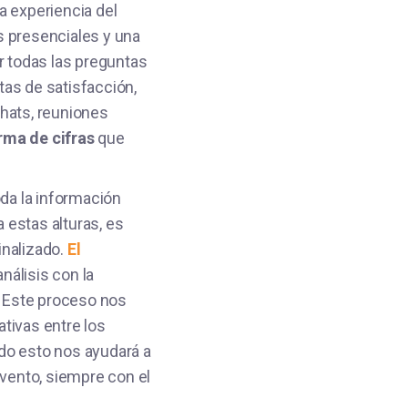
la experiencia del
s presenciales y una
 todas las preguntas
tas de satisfacción,
hats, reuniones
rma de cifras
que
toda la información
estas alturas, es
inalizado.
El
álisis con la
. Este proceso nos
tivas entre los
do esto nos ayudará a
evento, siempre con el