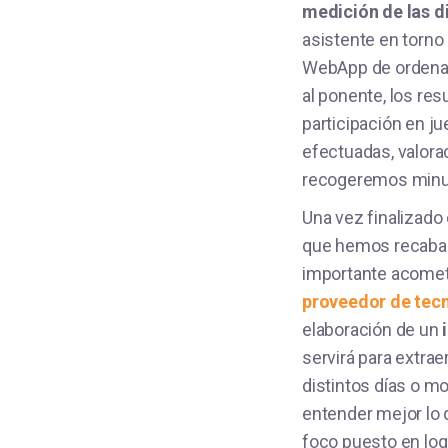
medición de las d
asistente en torno
WebApp de ordenad
al ponente, los re
participación en ju
efectuadas, valor
recogeremos minut
Una vez finalizado e
que hemos recabad
importante acomete
proveedor de tec
elaboración de un
servirá para extra
distintos días o m
entender mejor lo q
foco puesto en log