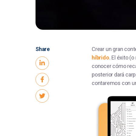
Share
Crear un gran cont
híbrido
. El éxito 
conocer cómo recab
posterior dará car
contaremos con un