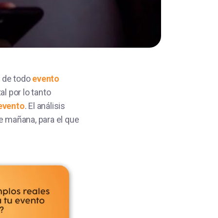
n de todo
evento
al por lo tanto
evento
. El análisis
de mañana, para el que