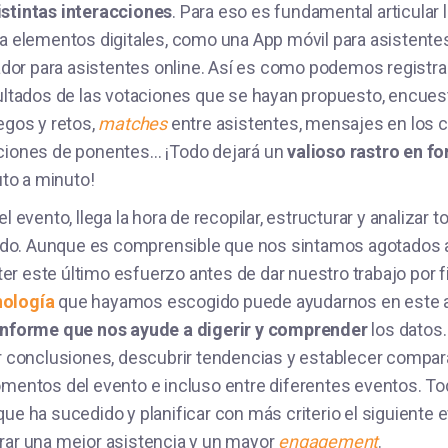
istintas interacciones
. Para eso es fundamental articular 
 a elementos digitales, como una App móvil para asistente
or para asistentes online. Así es como podemos registrar
sultados de las votaciones que se hayan propuesto, encues
egos y retos,
matches
entre asistentes, mensajes en los c
aciones de ponentes… ¡Todo dejará un
valioso rastro en fo
o a minuto!
l evento, llega la hora de recopilar, estructurar y analizar 
o. Aunque es comprensible que nos sintamos agotados a 
r este último esfuerzo antes de dar nuestro trabajo por f
nología
que hayamos escogido puede ayudarnos en este an
informe que nos ayude a digerir y comprender
los datos
er conclusiones, descubrir tendencias y establecer compara
omentos del evento e incluso entre diferentes eventos. To
ue ha sucedido y planificar con más criterio el siguiente 
rar una mejor asistencia y un mayor
engagement
.